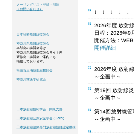
メーリングリスト登録・削除
（お問い合わせ）
↓ ↓ ↓ ↓ 
----------------------------------
2026年度 放
日程：2026年9
日本診療放射線技師会
開催方法：WEB
神奈川県放射線技師会
開催詳細
本部会の講習会等は
神奈川県放射線技師会サイト内
研修会・講習会ご案内にも
掲載しております。
2026年度 放
横須賀三浦放射線技師会
～企画中～
神奈川核医学研究会
第19回 放射線
----------------------------------
～企画中～
日本放射線技術学会 関東支部
第14回放射線
～企画中～
日本放射線公衆安全学会 (JRPS)
日本放射線治療専門放射線技師認定機構